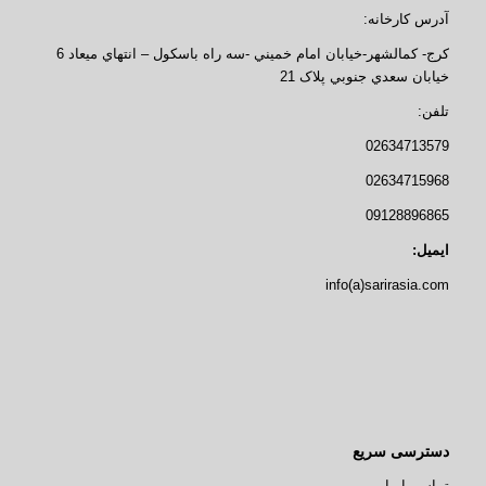
آدرس کارخانه:
کرج- کمالشهر-خيابان امام خميني -سه راه باسکول – انتهاي ميعاد 6
خيابان سعدي جنوبي پلاک 21
تلفن:
02634713579
02634715968
09128896865
ایمیل:
info(a)sarirasia.com
دسترسی سریع
تماس با ما